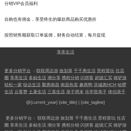
分销VIP会员福利
自购也有佣金，享受终生的爆款商品购买优惠价
按照销售额获取订单返佣，财务自动结算，每月提现
享库生活
更多分销平台
：
联联周边游
旅划算
千千惠生活
景程荟玩
住店
圈
享库生活
多鲸生活
潮分享
携程分销
闪拼客
超级汇买
骑驴游
轻松一家
哒达生活
聚惠南昌
南昌热卖
趣惠鸭
洪城惠HCH
哈啰
生活
云客赞
土著生活
三喜生活
亲子周末
乐学营亲子
侠侣亲子
@{current_year}
{site_title}
|
{site_tagline}
更多分销平台
：
联联周边游
旅划算
千千惠生活
景程荟玩
住店
圈
享库生活
多鲸生活
潮分享
携程分销
闪拼客
超级汇买
骑驴游